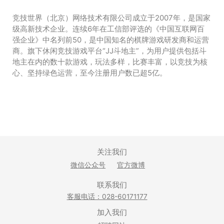
竞技世界（北京）网络技术有限公司成立于2007年，是国家
级高新技术企业。连续6年在工信部评选的《中国互联网百
强企业》中名列前50，是中国知名的棋牌游戏研发商和运营
商。旗下休闲竞技游戏平台“JJ斗地主”，为用户提供包括斗
地主在内的数十款游戏，玩法多样，比赛丰富，以竞技为核
心、坚持绿色运营，至今注册用户数已超5亿。
关注我们
微信公众号
官方微博
联系我们
客服电话：028-60171177
加入我们