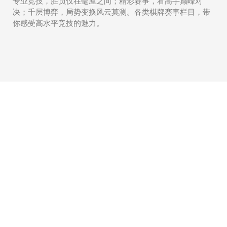
专业竞技，胜负仅在毫厘之间；精彩赛事，看高手巅峰对
决；千层博弈，局势变换风云莫测。各类棋牌赛事栏目，带
你感受高水平竞技的魅力。