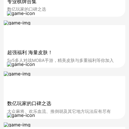
专业棋牌合集
数亿玩家的口碑之选
超强福利 海量皮肤！
5v5多人对战MOBA手游，精美皮肤与多重福利等你加入
数亿玩家的口碑之选
大众麻将、欢乐血流、推倒胡及其它地方玩法应有尽有